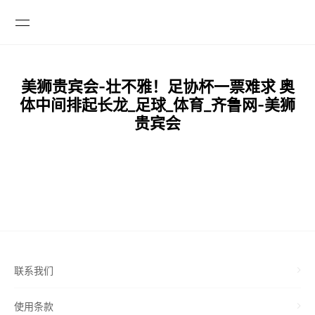
美狮贵宾会-壮不雅！足协杯一票难求 奥

体中间排起长龙_足球_体育_齐鲁网-美狮
贵宾会
联系我们
GLOBAL
使用条款