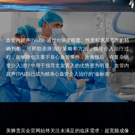
UNITED STATES
血管内超声(IVUS) 通过对病变程度、性质和累及范围的精
确判断，可帮助选择治疗策略和方法，指导介入治疗过
程，能够降低主要不良心血管事件，改善预后，在复杂病
变介入治疗中用于指导支架置入的优势更为明显。血管内
超声(IVUS)已成为精准心血管介入治疗的“金标准”。
美狮贵宾会官网始终关注未满足的临床需求：超宽频成像