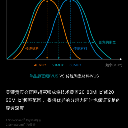
更宽的带宽
传统材料
传统材料
40MHz
50MHz
60MHz
频率(MHz)
单晶超宽频IVUS
VS 传统陶瓷材料IVUS
1
美狮贵宾会官网超宽频成像技术覆盖20-80MHz
或20-
2
90MHz
频率范围， 提供优异的分辨力同时也保证充足的
穿透深度
®
1.SonoSound
Crystal导管
®
2.SonoSound
70导管