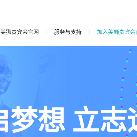
美狮贵宾会官网
服务与支持
加入美狮贵宾会
启梦想 立志