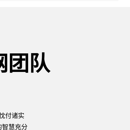
网团队
忱付诸实
的智慧充分