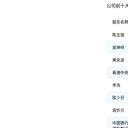
公司前十大
股东名
陈志强
吴坤祥
黄奕波
香港中
李浩
陈少芬
周忻贝
中国银