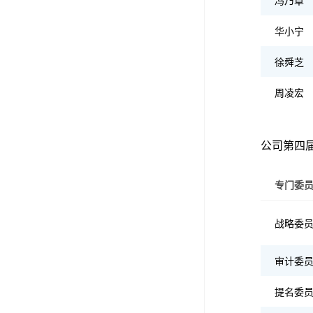
冯乃章
华小宁
徐舜芝
周凌宏
公司第四
专门委
战略委
审计委
提名委