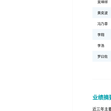
吴坤祥
黄奕波
冯乃章
李翔
李浩
罗曰佐
业绩摘
近三年主