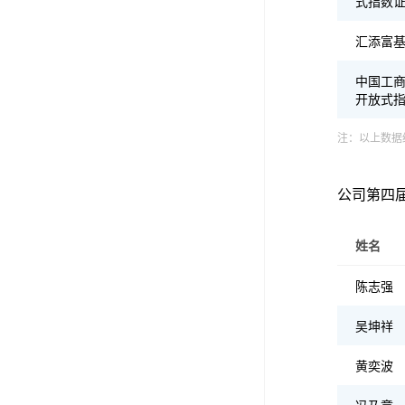
式指数
汇添富基
中国工
开放式
注：以上数据
公司第四
姓名
陈志强
吴坤祥
黄奕波