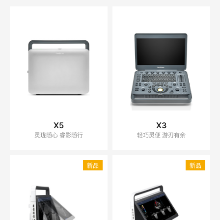
X5
X3
灵珑随心 睿影随行
轻巧灵便 游刃有余
新品
新品