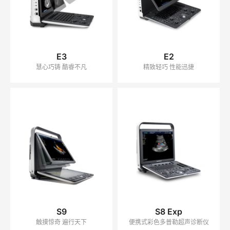
E3
E2
慧心巧铸 酷睿不凡
精致轻巧 性能迅捷
S9
S8 Exp
触摸惊奇 遍行天下
便携式彩色多普勒超声诊断仪